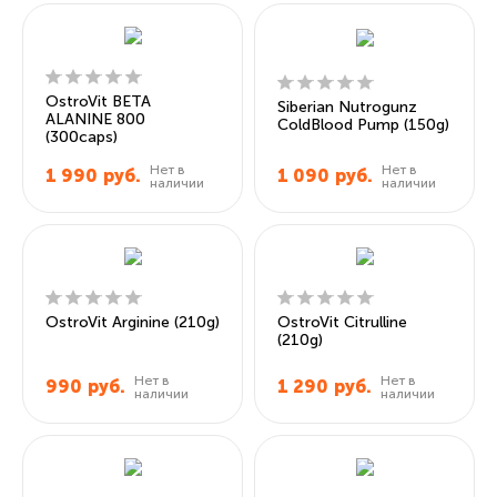
OstroVit BETA
Siberian Nutrogunz
ALANINE 800
ColdBlood Pump (150g)
(300caps)
Нет в
Нет в
1 990
руб.
1 090
руб.
наличии
наличии
OstroVit Arginine (210g)
OstroVit Citrulline
(210g)
Нет в
Нет в
990
руб.
1 290
руб.
наличии
наличии