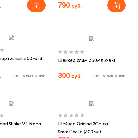
790
.
руб.
портивный 500мл 3-
Шейкер слим 350мл 2-в-1
300
Нет в наличии
Нет в наличии
.
руб.
martShake V2 Neon
Шейкер Original2Go от
SmartShake (800мл)