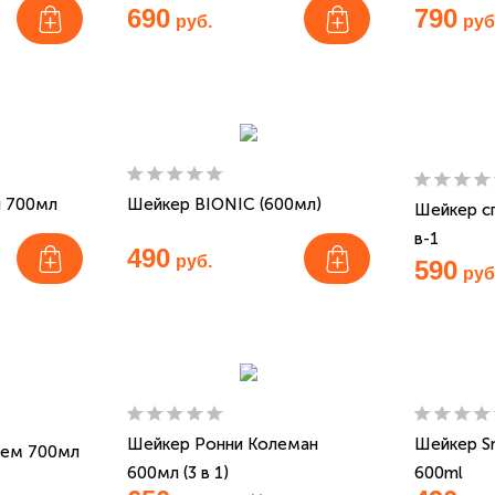
690
790
руб.
руб
й 700мл
Шейкер BIONIC (600мл)
Шейкер с
в-1
490
руб.
590
руб
Шейкер Ронни Колеман
Шейкер S
лем 700мл
600мл (3 в 1)
600ml