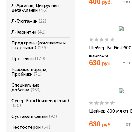
400
Нет 
руб.
Л-Аргинин, Цитруллин,
Beta-Аланин
(46)
Л-Глютамин
(22)
Л-Карнитин
(41)
Предтрены (комплексы и
отдельные)
(135)
Шейкер Be First 600
шариком
Протеины
(179)
630
Нет 
руб.
Разовые порции,
Пробники
(71)
Специальные
добавки
(353)
Супер Food (пищеварение)
(56)
Шейкер 800 мл от Be
Суставы и связки
(93)
630
Нет 
руб.
Тестостерон
(54)