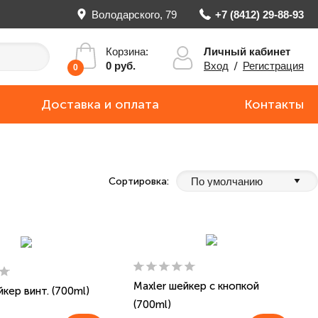
Володарского, 79
+7 (8412) 29-88-93
Личный кабинет
Корзина:
Вход
/
Регистрация
0 руб.
0
Доставка и оплата
Контакты
Сортировка:
Maxler шейкер с кнопкой
йкер винт. (700ml)
(700ml)