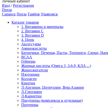
Личный кабинет
Вход
/
Регистрация
Пенза
Саранск
Пенза
Тамбов
Ульяновск
Каталог товаров
1. Витамины и минералы
2. Витамин С
3. Витамин D
4. Цинк
Аксессуары
Аминокислоты
Батончики, Печенья, Пасты, Топпинги, Снеки, Нап
ВСАА
Гейнеры
Жирные кислоты (Омега 3, 3-6-9, КЛА,...)
Жиросжигатели
Изотоники
Коллаген
Креатин
Л-Аргинин, Цитруллин, Beta-Аланин
Л-Глютамин
Л-Карнитин
Предтрены (комплексы и отдельные)
Протеины