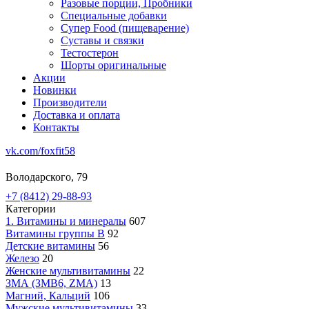
Разовые порции, Пробники
Специальные добавки
Супер Food (пищеварение)
Суставы и связки
Тестостерон
Шорты оригинальные
Акции
Новинки
Производители
Доставка и оплата
Контакты
vk.com/foxfit58
Володарского, 79
+7 (8412) 29-88-93
Категории
1. Витамины и минералы
607
Витамины группы В
92
Детские витамины
56
Железо
20
Женские мультивитамины
22
ЗМА (ЗМВ6, ZMA)
13
Магний, Кальций
106
Мужские мультивитамины
33