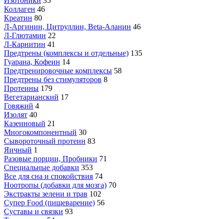
Изотоники
35
Коллаген
46
Креатин
80
Л-Аргинин, Цитруллин, Beta-Аланин
46
Л-Глютамин
22
Л-Карнитин
41
Предтрены (комплексы и отдельные)
135
Гуарана, Кофеин
14
Предтренировочные комплексы
58
Предтрены без стимуляторов
8
Протеины
179
Вегетарианский
17
Говяжий
4
Изолят
40
Казеиновый
21
Многокомпонентный
30
Сывороточный протеин
83
Яичный
1
Разовые порции, Пробники
71
Специальные добавки
353
Все для сна и спокойствия
74
Ноотропы (добавки для мозга)
70
Экстракты зелени и трав
102
Супер Food (пищеварение)
56
Суставы и связки
93