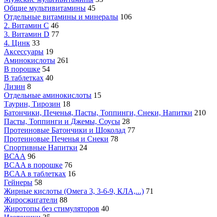
Общие мультивитамины
45
Отдельные витамины и минералы
106
2. Витамин С
46
3. Витамин D
77
4. Цинк
33
Аксессуары
19
Аминокислоты
261
В порошке
54
В таблетках
40
Лизин
8
Отдельные аминокислоты
15
Таурин, Тирозин
18
Батончики, Печенья, Пасты, Топпинги, Снеки, Напитки
210
Пасты, Топпинги и Джемы, Соусы
28
Протеиновые Батончики и Шоколад
77
Протеиновые Печенья и Снеки
78
Спортивные Напитки
24
ВСАА
96
BCAA в порошке
76
BCAA в таблетках
16
Гейнеры
58
Жирные кислоты (Омега 3, 3-6-9, КЛА,...)
71
Жиросжигатели
88
Жиротопы без стимуляторов
40