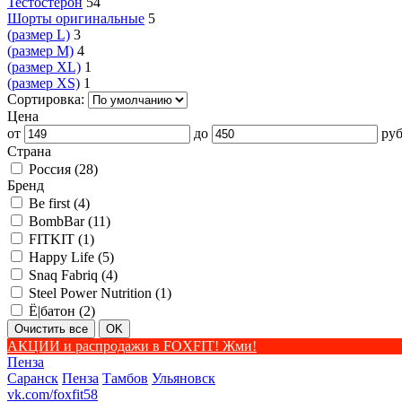
Тестостерон
54
Шорты оригинальные
5
(размер L)
3
(размер M)
4
(размер XL)
1
(размер XS)
1
Сортировка:
Цена
от
до
руб
Страна
Россия (
28
)
Бренд
Be first (
4
)
BombBar (
11
)
FITKIT (
1
)
Happy Life (
5
)
Snaq Fabriq (
4
)
Steel Power Nutrition (
1
)
Ё|батон (
2
)
АКЦИИ и распродажи в FOXFIT! Жми!
Пенза
Саранск
Пенза
Тамбов
Ульяновск
vk.com/foxfit58