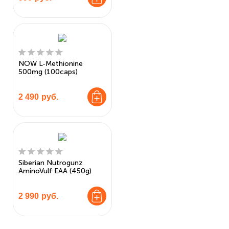
NOW L-Methionine
500mg (100caps)
2 490
руб.
Siberian Nutrogunz
AminoVulf EAA (450g)
2 990
руб.