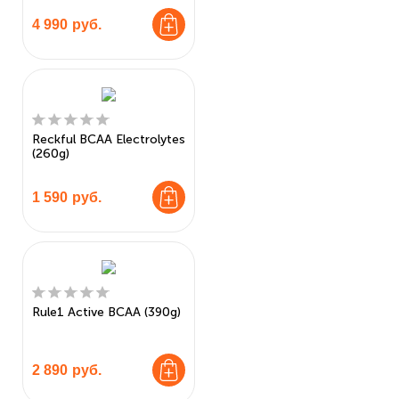
4 990
руб.
Reckful BCAA Electrolytes
(260g)
1 590
руб.
Rule1 Active BCAA (390g)
2 890
руб.