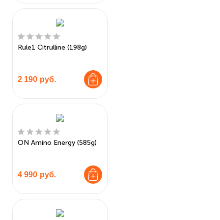
Rule1 Citrulline (198g)
2 190
руб.
ON Amino Energy (585g)
4 990
руб.