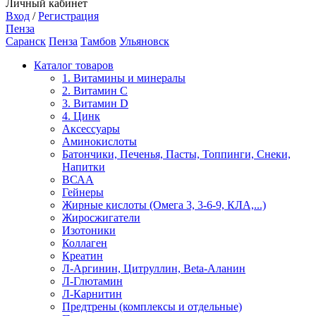
Личный кабинет
Вход
/
Регистрация
Пенза
Саранск
Пенза
Тамбов
Ульяновск
Каталог товаров
1. Витамины и минералы
2. Витамин С
3. Витамин D
4. Цинк
Аксессуары
Аминокислоты
Батончики, Печенья, Пасты, Топпинги, Снеки,
Напитки
ВСАА
Гейнеры
Жирные кислоты (Омега 3, 3-6-9, КЛА,...)
Жиросжигатели
Изотоники
Коллаген
Креатин
Л-Аргинин, Цитруллин, Beta-Аланин
Л-Глютамин
Л-Карнитин
Предтрены (комплексы и отдельные)