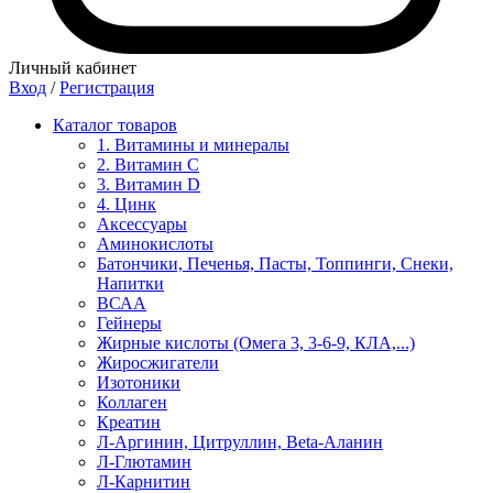
Личный кабинет
Вход
/
Регистрация
Каталог товаров
1. Витамины и минералы
2. Витамин С
3. Витамин D
4. Цинк
Аксессуары
Аминокислоты
Батончики, Печенья, Пасты, Топпинги, Снеки,
Напитки
ВСАА
Гейнеры
Жирные кислоты (Омега 3, 3-6-9, КЛА,...)
Жиросжигатели
Изотоники
Коллаген
Креатин
Л-Аргинин, Цитруллин, Beta-Аланин
Л-Глютамин
Л-Карнитин