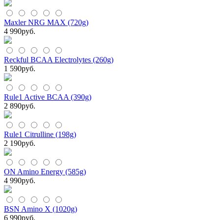
Maxler NRG MAX (720g)
4 990
руб.
Reckful BCAA Electrolytes (260g)
1 590
руб.
Rule1 Active BCAA (390g)
2 890
руб.
Rule1 Citrulline (198g)
2 190
руб.
ON Amino Energy (585g)
4 990
руб.
BSN Amino X (1020g)
6 990
руб.