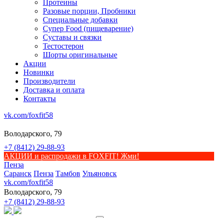
Протеины
Разовые порции, Пробники
Специальные добавки
Супер Food (пищеварение)
Суставы и связки
Тестостерон
Шорты оригинальные
Акции
Новинки
Производители
Доставка и оплата
Контакты
vk.com/foxfit58
Володарского, 79
+7 (8412) 29-88-93
АКЦИИ и распродажи в FOXFIT! Жми!
Пенза
Саранск
Пенза
Тамбов
Ульяновск
vk.com/foxfit58
Володарского, 79
+7 (8412) 29-88-93