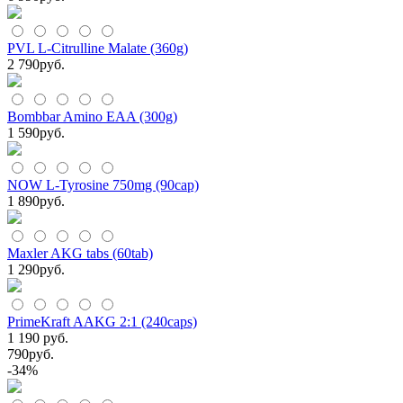
PVL L-Citrulline Malate (360g)
2 790
руб.
Bombbar Amino EAA (300g)
1 590
руб.
NOW L-Tyrosine 750mg (90cap)
1 890
руб.
Maxler AKG tabs (60tab)
1 290
руб.
PrimeKraft AAKG 2:1 (240caps)
1 190 руб.
790
руб.
-34%