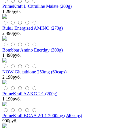
PrimeKraft L-Citrulline Malate (200g)
1 290
руб.
Rule1 Energized AMINO (270g)
2 490
руб.
Bombbar Amino Enerdgy (300g)
1 490
руб.
NOW Glutathione 250mg (60caps)
2 190
руб.
PrimeKraft AAKG 2:1 (200g)
1 190
руб.
PrimeKraft BCAA 2:1:1 2900mg (240caps)
990
руб.