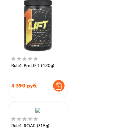
Rule1 PreLIFT (420g)
4 390
руб.
Rule1 ROAR (315g)