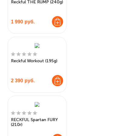
Reckful THE RUMP (240g)
1 990
руб.
Reckful Workout (195g)
2 390
руб.
RECKFUL Spartan FURY
(210г)