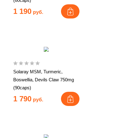
(60caps)
1 190
руб.
Solaray MSM, Turmeric,
Boswellia, Devils Claw 750mg
(90caps)
1 790
руб.