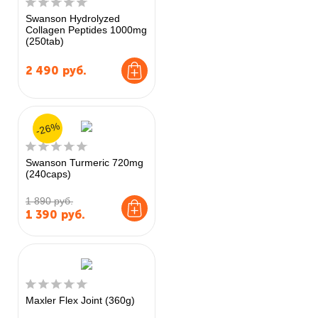
Swanson Hydrolyzed
Collagen Peptides 1000mg
(250tab)
2 490
руб.
-26%
Swanson Turmeric 720mg
(240caps)
1 890 руб.
1 390
руб.
Maxler Flex Joint (360g)