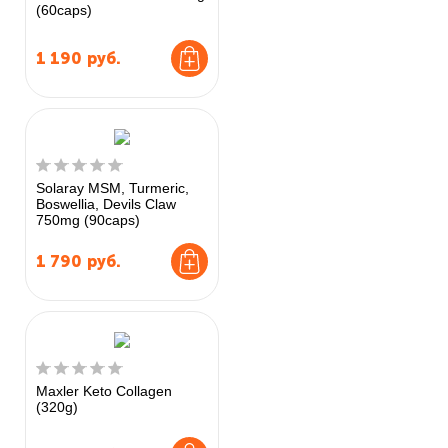
(60caps)
1 190
руб.
Solaray MSM, Turmeric,
Boswellia, Devils Claw
750mg (90caps)
1 790
руб.
Maxler Keto Collagen
(320g)