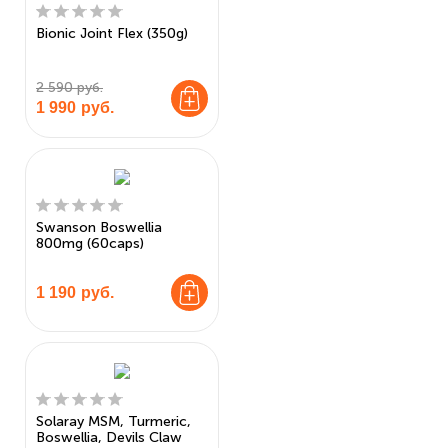
Bionic Joint Flex (350g)
2 590 руб.
1 990
руб.
Swanson Boswellia
800mg (60caps)
1 190
руб.
Solaray MSM, Turmeric,
Boswellia, Devils Claw