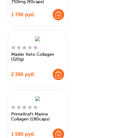
750mg (90caps)
1 790
руб.
Maxler Keto Collagen
(320g)
2 390
руб.
PrimeKraft Marine
Collagen (180caps)
1 590
руб.