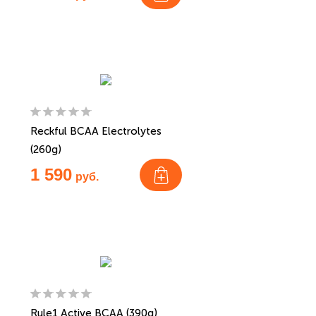
Reckful BCAA Electrolytes
(260g)
1 590
руб.
Rule1 Active BCAA (390g)