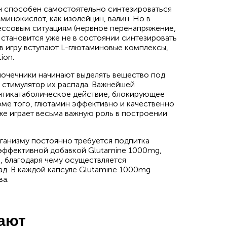
он способен самостоятельно синтезироваться
минокислот, как изолейцин, валин. Но в
рессовым ситуациям (нервное перенапряжение,
 становится уже не в состоянии синтезировать
 в игру вступают L-глютаминовые комплексы,
ion.
почечники начинают выделять вещество под
к стимулятор их распада. Важнейшей
нтикатаболическое действие, блокирующее
оме того, глютамин эффективно и качественно
же играет весьма важную роль в построении
рганизму постоянно требуется подпитка
 эффективной добавкой Glutamine 1000mg,
, благодаря чему осуществляется
ад. В каждой капсуле Glutamine 1000mg
ва.
пают