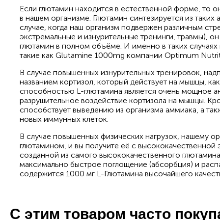
Если глютамин находится в естественной форме, то 
в нашем организме. Глютамин синтезируется из таких а
случае, когда наш организм подвержен различным ст
экстремальные и изнурительные тренинги, травмы), он
глютамин в полном объёме. И именно в таких случаях
такие как Glutamine 1000mg компании Optimum Nutrit
В случае повышенных изнурительных тренировок, над
названием кортизол, который действует на мышцы, ка
способностью L-глютамина является очень мощное а
разрушительное воздействие кортизола на мышцы. Кр
способствует выведению из организма аммиака, а так
новых иммунных клеток.
В случае повышенных физических нагрузок, нашему о
глютамином, и вы получите её с высококачественной
созданной из самого высококачественного глютамина
максимально быстрое поглощение (абсорбция) и расп
содержится 1000 мг L-Глютамина высочайшего качест
С этим товаром часто поку