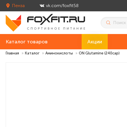
Пенза
vk.com/foxfit58
Каталог товаров
Акции
Главная
»
Каталог
»
Аминокислоты
»
ON Glutamine (240cap)