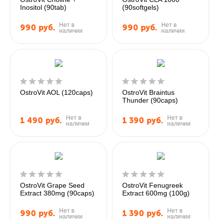
Inositol (90tab)
(90softgels)
Нет в
Нет в
990
руб.
990
руб.
наличии
наличии
OstroVit AOL (120caps)
OstroVit Braintus
Thunder (90caps)
Нет в
Нет в
1 490
руб.
1 390
руб.
наличии
наличии
OstroVit Grape Seed
OstroVit Fenugreek
Extract 380mg (90caps)
Extract 600mg (100g)
Нет в
Нет в
990
руб.
1 390
руб.
наличии
наличии