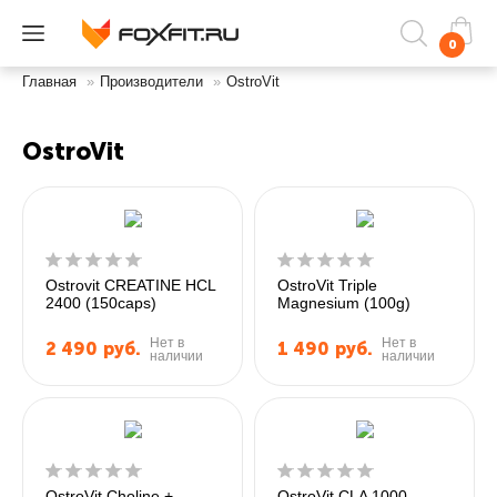
0
Главная
»
Производители
»
OstroVit
OstroVit
Ostrovit CREATINE HCL
OstroVit Triple
2400 (150caps)
Magnesium (100g)
Нет в
Нет в
2 490
руб.
1 490
руб.
наличии
наличии
OstroVit Choline +
OstroVit CLA 1000