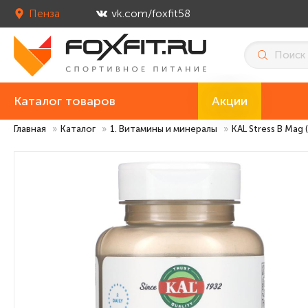
Пенза
vk.com/foxfit58
Каталог товаров
Акции
Главная
»
Каталог
»
1. Витамины и минералы
»
KAL Stress B Mag 