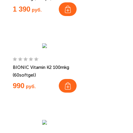
1 390
руб.
BIONIC Vitamin K2 100mkg
(60softgel)
990
руб.