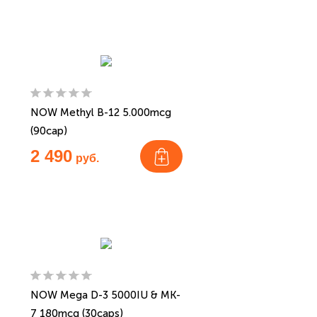
NOW Methyl B-12 5.000mcg
(90cap)
2 490
руб.
NOW Mega D-3 5000IU & MK-
7 180mcg (30caps)