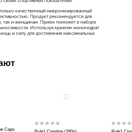
ю своих спортивных показателей.
 только качественный микронизированный
фективностью. Продукт рекомендуется для
м, так и женщинам. Прием поможет в наборе
ыносливости. Используя криатин моногидрат
 мощь и силу для достижения максимальных
пают
ne Caps
Rule1 Creatine (390g)
Rule1 Crea