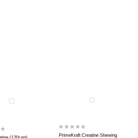
PrimeKraft Creatine Shewing
tine (120cap)