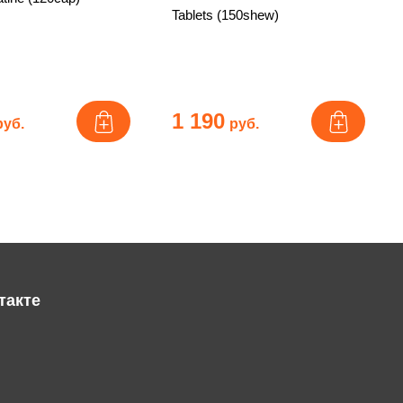
Tablets (150shew)
1 190
руб.
руб.
такте