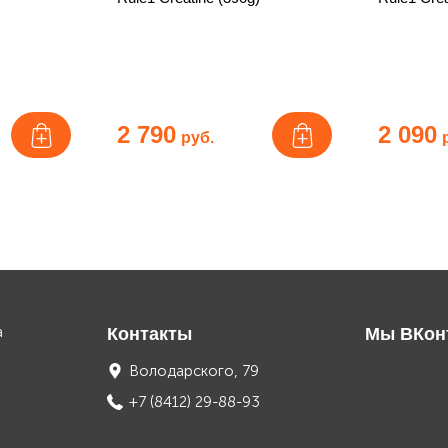
2 790
2 090
руб.
а
Контакты
Мы ВКон
Володарского, 79
+7 (8412) 29-88-93