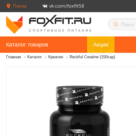
Пенза
vk.com/foxfit58
Каталог товаров
Акции
Главная
»
Каталог
»
Креатин
»
Reckful Creatine (150cap)