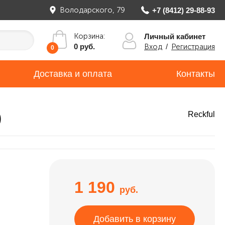
Володарского, 79
+7 (8412) 29-88-93
Корзина:
Личный кабинет
Вход
/
Регистрация
0 руб.
0
Доставка и оплата
Контакты
)
Reckful
1 190
руб.
Добавить в корзину