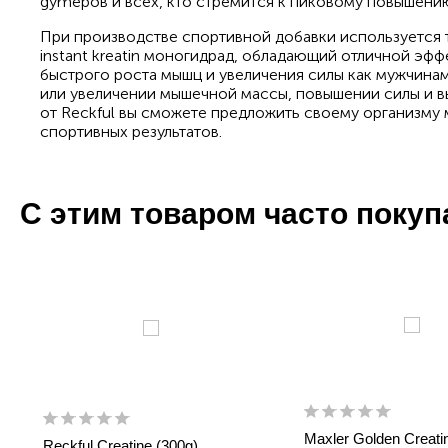
gymеров и всех, кто стремится к пиковому повышени
При производстве спортивной добавки используется
instant kreatin моногидрад, обладающий отличной эф
быстрого роста мышц и увеличения силы как мужчина
или увеличении мышечной массы, повышении силы и в
от Reckful вы сможете предложить своему организму
спортивных результатов.
С этим товаром часто поку
Maxler Golden Creati
Reckful Creatine (300g)