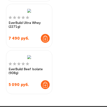
EverBuild Ultra Whey
(2271g)
7 490
руб.
EverBuild Beef Isolate
(908g)
5 090
руб.