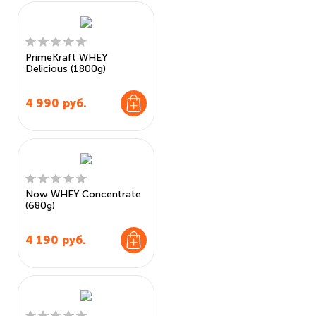
PrimeKraft WHEY
Delicious (1800g)
4 990
руб.
Now WHEY Concentrate
(680g)
4 190
руб.